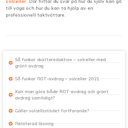
solceller
. Där hittar du svar på hur du själv kan gå
till väga och hur du kan ta hjälp av en
professionell taktvättare.
Så funkar skattereduktion – solceller med
grönt avdrag
Så funkar ROT-avdrag – solceller 2021
Kan man göra både ROT-avdrag och grönt
avdrag samtidigt?
Gäller solcellsstödet fortfarande?
Relaterad läsning